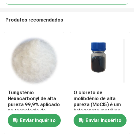
Produtos recomendados
Tungstênio
O cloreto de
Casa
Hexacarbonyl de alta
molibdênio de alta
pureza 99,9% aplicado
pureza (MoCl5) é um
na tecnologia de
halogeneto metálico
Produtos
deposição de camada
de transição versátil
Enviar inquérito
Enviar inquérito
atômica com
conhecido por sua
excelentes
forte acidez de Lewis
Vídeos