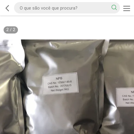
2
/
2