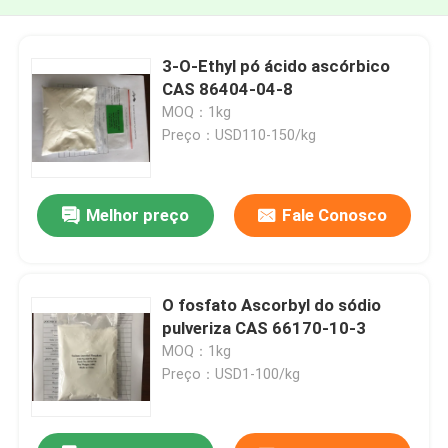
3-O-Ethyl pó ácido ascórbico
CAS 86404-04-8
MOQ：1kg
Preço：USD110-150/kg
Melhor preço
Fale Conosco
O fosfato Ascorbyl do sódio
pulveriza CAS 66170-10-3
MOQ：1kg
Preço：USD1-100/kg