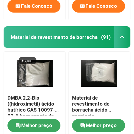
Fale Conosco
Fale Conosco
Material de revestimento de borracha
(91)
DMBA 2,2-Bis
Material de
((hidroximetil) ácido
revestimento de
butírico CAS 10097-
borracha ácido
02-6 bom agente de
propionic
ligação cruzada e
(hydroxymethyl) de
Melhor preço
Melhor preço
hidrofílico ou utilizado
DMPA 2,2-Bis CAS
para produzir sistemas
4767-03-7