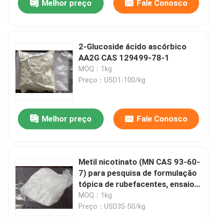
Melhor preço
Fale Conosco
2-Glucoside ácido ascórbico
AA2G CAS 129499-78-1
MOQ：1kg
Preço：USD1-100/kg
Melhor preço
Fale Conosco
Metil nicotinato (MN CAS 93-60-
7) para pesquisa de formulação
tópica de rubefacentes, ensaios
diagnósticos da função de
MOQ：1kg
barreira cutânea e estudos de
Preço：USD35-50/kg