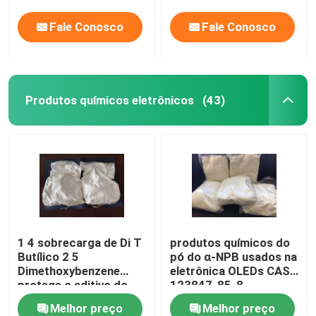
de alta molécula à base
Fale Conosco
Fale Conosco
de água
Produtos químicos eletrônicos
(43)
1 4 sobrecarga de Di T
produtos químicos do
Butílico 2 5
pó do α-NPB usados na
Dimethoxybenzene
eletrônica OLEDs CAS
protege o aditivo do
123847-85-8
eletrólito
Melhor preço
Melhor preço