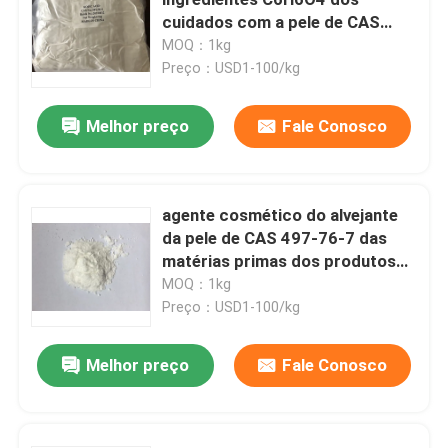
cuidados com a pele de CAS
501-30-4 para a pele
MOQ：1kg
Produtos químicos eletrônicos
Preço：USD1-100/kg
Materiais fotovoltaicos orgânicos
Melhor preço
Fale Conosco
Materiais de OLED
agente cosmético do alvejante
da pele de CAS 497-76-7 das
Matérias primas dos fármacos
matérias primas dos produtos
do β-Arbutin
MOQ：1kg
Matérias primas dos cuidados pessoais
Preço：USD1-100/kg
Melhor preço
Fale Conosco
Matérias primas cosméticas
Suplemento nutritivo ao alimento