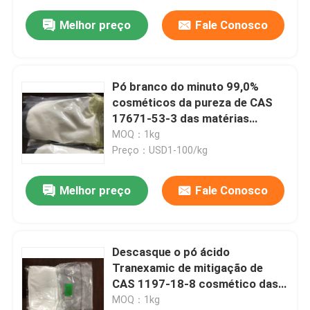
modelagem de prodrugas
transdérmicas
Melhor preço
Fale Conosco
Pó branco do minuto 99,0%
cosméticos da pureza de CAS
17671-53-3 das matérias
primas do Salicylate da betaína
MOQ：1kg
Preço：USD1-100/kg
Melhor preço
Fale Conosco
Descasque o pó ácido
Tranexamic de mitigação de
CAS 1197-18-8 cosmético das
matérias primas para a pele
MOQ：1kg