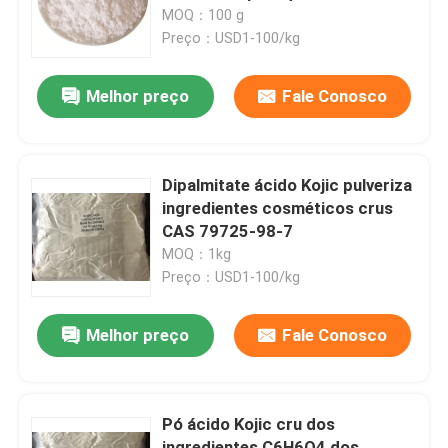
elasticidade
MOQ：100 g
Preço：USD1-100/kg
Sobre nós
Melhor preço
Fale Conosco
Excursão da fábrica
Controle da qualidade
Dipalmitate ácido Kojic pulveriza
ingredientes cosméticos crus
CAS 79725-98-7
Contacte-nos
MOQ：1kg
Preço：USD1-100/kg
Peça umas citações
Melhor preço
Fale Conosco
Monômero do Polyimide
Pó ácido Kojic cru dos
Material de revestimento de borracha
ingredientes C6H6O4 dos