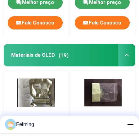
Melhor preço
Melhor preço
Fale Conosco
Fale Conosco
Materiais de OLED
(19)
Os materiais HAT-CN
Produtos químicos
do minuto 99,5% OLED
materiais orgânicos
Feiming
da pureza amarelam o
CAS 199121-98-7 do
pó CAS 105598-27-4
minuto 99% DNTPD