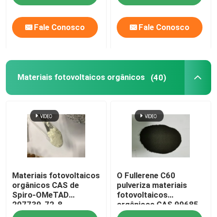
Fale Conosco
Fale Conosco
Materiais fotovoltaicos orgânicos
(40)
Materiais fotovoltaicos
O Fullerene C60
orgânicos CAS de
pulveriza materiais
Spiro-OMeTAD
fotovoltaicos
207739-72-8
orgânicos CAS 99685-
C81H68N4O8
96-8