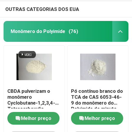
OUTRAS CATEGORIAS DOS EUA
Monômero do Polyimide
(76)
CBDA pulverizam o
Pó contínuo branco do
monômero
TCA de CAS 6053-46-
Cyclobutane-1,2,3,4-
9 do monômero do
Tetracarboxylic
Polyimide do minuto
Dianhydride do
99% da pureza
Melhor preço
Melhor preço
Polyimide de CAS
4415-87-6