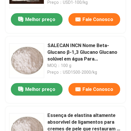
Preço：USD1-100/kg
Melhor preço
Fale Conosco
SALECAN INCN Nome Beta-
Glucano β-1,3 Glucano Glucano
solúvel em água Para
cosméticos
MOQ：100 g
Preço：USD1500-2000/kg
Melhor preço
Fale Conosco
Casa
Produtos
Essença de elastina altamente
absorvível de ligamentos para
cremes de pele que restauram a
Vídeos