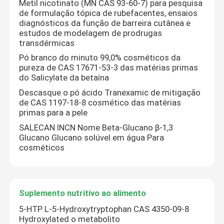
Metil nicotinato (MN CAS 93-60-7) para pesquisa
de formulação tópica de rubefacentes, ensaios
diagnósticos da função de barreira cutânea e
Produtos químicos eletrônicos
estudos de modelagem de prodrugas
transdérmicas
Pó branco do minuto 99,0% cosméticos da
Materiais fotovoltaicos orgânicos
pureza de CAS 17671-53-3 das matérias primas
do Salicylate da betaína
Materiais de OLED
Descasque o pó ácido Tranexamic de mitigação
de CAS 1197-18-8 cosmético das matérias
primas para a pele
Matérias primas dos fármacos
SALECAN INCN Nome Beta-Glucano β-1,3
Glucano Glucano solúvel em água Para
cosméticos
Matérias primas dos cuidados pessoais
Matérias primas cosméticas
Suplemento nutritivo ao alimento
5-HTP L-5-Hydroxytryptophan CAS 4350-09-8
Suplemento nutritivo ao alimento
Hydroxylated o metabolito