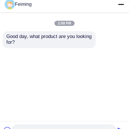
Feiming
O pó nutritivo L-Carnosine do aditivo de
alimento do minuto 98% da pureza pulveriza CAS
305-84-0
2:08 PM
Good day, what product are you looking 
for?
Produtos químicos especiais
Produtos químicos de cristal vermelhos do pó
do Acetylacetonate férrico da pureza do minuto
98,0%
Casa
Mapa do Site
Fale Conosco
Desktop Site
Mapa do Site
Privacy Policy
Qualidade
Monômero do Polyimide
Fábrica da
china.Copyright © 2026 Shenzhen Feiming