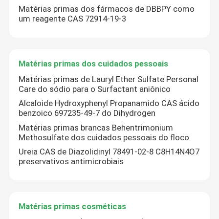
Matérias primas dos fármacos de DBBPY como
um reagente CAS 72914-19-3
Sobre nós
Excursão da fábrica
Matérias primas dos cuidados pessoais
Matérias primas de Lauryl Ether Sulfate Personal
Care do sódio para o Surfactant aniônico
Controle da qualidade
Alcaloide Hydroxyphenyl Propanamido CAS ácido
benzoico 697235-49-7 do Dihydrogen
Contacte-nos
Matérias primas brancas Behentrimonium
Methosulfate dos cuidados pessoais do floco
Ureia CAS de Diazolidinyl 78491-02-8 C8H14N4O7
Peça umas citações
preservativos antimicrobiais
Monômero do Polyimide
Matérias primas cosméticas
Material de revestimento de borracha