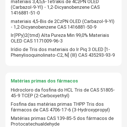
materiais 3,4,5,6-Tetrakis de 4CzPN OLED
(Carbazol-9-Yl) - 1,2-Dicyanobenzene CAS
1416881-51-0
materiais 4,5-Bis de 2CzPN OLED (Carbazol-9-Yl)
- 1,2-Dicyanobenzene CAS 1416881-50-9
Ir(PPy)2(tmd) Alta Pureza Min 99,0% Materiais
OLED CAS 1171009-96-3
Irídio de Tris dos materiais do Ir Piq 3 OLED [1-
Phenylisoquinolinato-C2, N] (III) CAS 435293-93-9
Matérias primas dos fármacos
Casa
Hidrocloro da fosfina do HCL Tris de CAS 51805-
45-9 TCEP (2-Carboxyethyl)
Fosfina das matérias primas THPP Tris dos
Produtos
fármacos de CAS 4706-17-6 (3-Hydroxypropyl)
Matérias primas CAS 139-85-5 dos fármacos de
Protocatechualdehyde
Vídeos