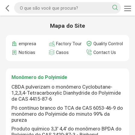
Mapa do Site
empresa
Factory Tour
Quality Control
Notícias
Casos
Contact Us
Monômero do Polyimide
CBDA pulverizam o monômero Cyclobutane-
1,2,3,4-Tetracarboxylic Dianhydride do Polyimide
de CAS 4415-87-6
Pó contínuo branco do TCA de CAS 6053-46-9 do
monômero do Polyimide do minuto 99% da
pureza
Produto químico 3,3' 4,4' do monômero BPDA do
Polyimide de CAS 2420-87-3 - Biphenyl