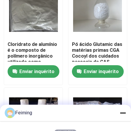
como descoloração,
coloração,
permanente e
Sobre nós
alisamento.
Excursão da fábrica
Cloridrato de alumínio
Pó ácido Glutamic das
é o composto de
matérias primas CGA
Controle da qualidade
polímero inorgânico
Cocoyl dos cuidados
utilizado como
pessoais de CAS
ingrediente em
210357-12-3
Enviar inquérito
Enviar inquérito
Contacte-nos
suplementos para
cosméticos ou
antitranspirantes
Peça umas citações
Indústria
farmacêutica
Indústria química
diária Tratamento de
Monômero do Polyimide
Feiming
água potável
Material de revestimento de borracha