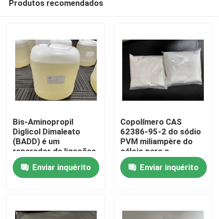
Produtos recomendados
Bis-Aminopropil
Copolímero CAS
Diglicol Dimaleato
62386-95-2 do sódio
(BADD) é um
PVM miliampère do
reparador de ligações
cálcio para o
Casa
capilares que restaura
esparadrapo da
Enviar inquérito
Enviar inquérito
a força e integridade
dentadura
das ligações do
Produtos
cabelo e protege o
cabelo durante
processos químicos
Vídeos