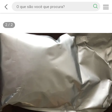
2
/
2