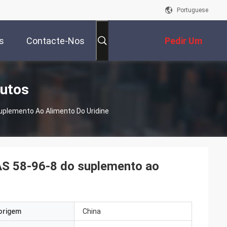
Portuguese
s
Contacte-Nos
Pedir Um
Orçamento
dutos
Suplemento Ao Alimento Do Uridine
CAS 58-96-8 do suplemento ao
origem
China