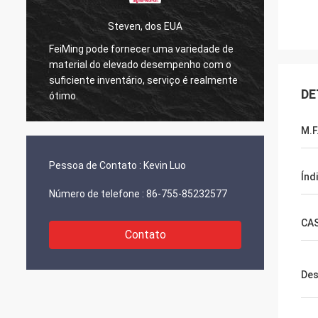
Steven, dos EUA
FeiMing pode fornecer uma variedade de
Está tudo
material do elevado desempenho com o
trabalhar 
suficiente inventário, serviço é realmente
partilho-a
DE
ótimo.
M.F
Pessoa de Contato :
Kevin Luo
Índ
Número de telefone :
86-755-85232577
CA
Contato
Des