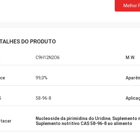
Melhor 
Lara Schenk da Bé
Kurt da Suíça
É surpreendente que serviç
 bem e as pessoas estão a
exceder nossa expectativa,
nisso. Quando tiver notícias,
profissional na consulta, pe
s directamente consigo.
TALHES DO PRODUTO
entrega, serviço da após-ve
.
C9H12N2O6
M.W.
ice
99,0%
Aparên
S
58-96-8
Aplica
Nucleoside da pirimidina do Uridine
,
Suplemento n
tacar
Suplemento nutritivo CAS 58-96-8 ao alimento