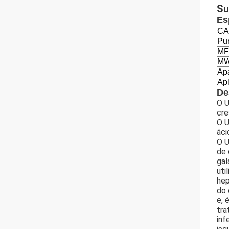
Su
Es
CA
Pu
MF
M
Ap
Ap
De
O U
cre
O U
áci
O U
de 
gal
uti
hep
do 
e, 
tra
inf