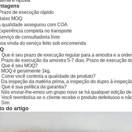
uemia e hipóxia.
ntagens
Prazo de execução rápido
 Baixo MOQ
A qualidade assegurou com COA
Experiência completa no transporte
Serviço de consultadoria livre
boa vinda do serviço feito sob encomenda
AQ
 Que é seu prazo de execução regular para a amostra e a ordem
 Prazo de execução da amostra 5-7 dias. Prazo de execução da 
: Que é seu MOQ?
 MOQ é geralmente 1kg.
 Como você controla a qualidade de produto?
 Da inspeção da matéria prima, a inspeção do dupro à inspeção 
 Que é sua política da garantia?
 Nós enviar-lhe-emos um grupo novo se há qualquer edição de 
 Você reembolsa se o cliente recebe o produto defeituoso e não
 Sim
to do artigo