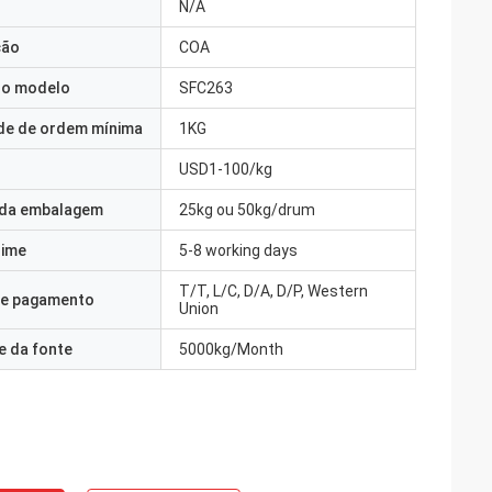
N/A
ção
COA
o modelo
SFC263
de de ordem mínima
1KG
USD1-100/kg
 da embalagem
25kg ou 50kg/drum
Time
5-8 working days
T/T, L/C, D/A, D/P, Western
e pagamento
Union
e da fonte
5000kg/Month