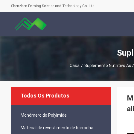
Shenzhen Feiming Science and Technology Co,. Ltd.
Supl
Casa
/
Suplemento Nutritivo Ao 
Todos Os Produtos
Mi
al
Monômero do Polyimide
Material de revestimento de borracha