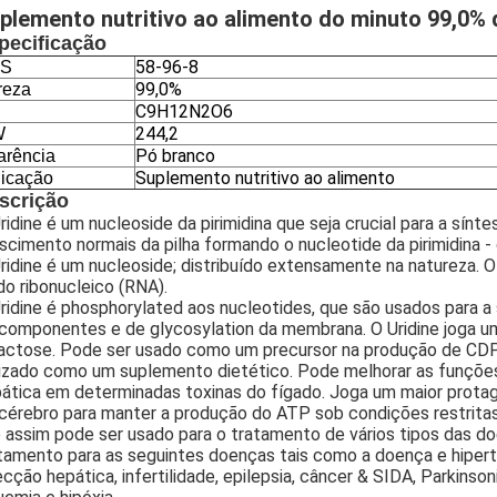
plemento nutritivo ao alimento do minuto 99,0% 
pecificação
58-96-8
S
99,0%
reza
C9H12N2O6
244,2
W
Pó branco
arência
Suplemento nutritivo ao alimento
licação
scrição
ridine é um nucleoside da pirimidina que seja crucial para a sí
scimento normais da pilha formando o nucleotide da pirimidina - 
ridine é um nucleoside; distribuído extensamente na natureza.
do ribonucleico (RNA).
ridine é phosphorylated aos nucleotides, que são usados para 
componentes e de glycosylation da membrana. O Uridine joga um
actose. Pode ser usado como um precursor na produção de CDP
lizado como um suplemento dietético. Pode melhorar as funções
ática em determinadas toxinas do fígado. Joga um maior protagon
cérebro para manter a produção do ATP sob condições restritas 
é assim pode ser usado para o tratamento de vários tipos das do
tamento para as seguintes doenças tais como a doença e hiperten
ecção hepática, infertilidade, epilepsia, câncer & SIDA, Parkinso