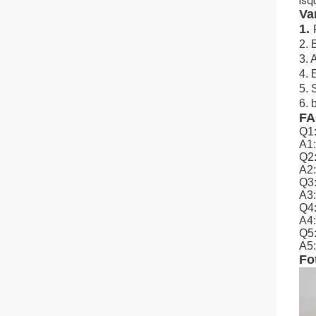
isq
Va
1.
2.
3. 
4. 
5. 
6. 
F
Q1:
A1:
Q2
A2:
Q3:
A3:
Q4:
A4:
Q5:
A5:
Fo