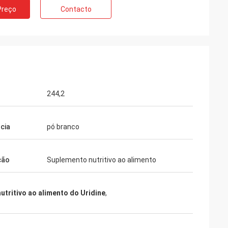
Preço
Contacto
lgica
o de Feiming
 realmente
rsonalizando,
nda.
244,2
cia
pó branco
ção
Suplemento nutritivo ao alimento
utritivo ao alimento do Uridine
,