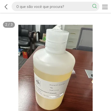
2
/
3