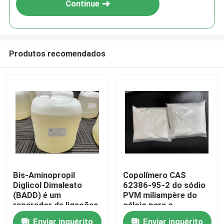
Continue
como descoloração, coloração,
permanente e alisamento.
Produtos recomendados
Casa
Bis-Aminopropil
Copolímero CAS
Diglicol Dimaleato
62386-95-2 do sódio
Produtos
(BADD) é um
PVM miliampère do
reparador de ligações
cálcio para o
capilares que restaura
esparadrapo da
Vídeos
Enviar inquérito
Enviar inquérito