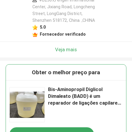
#B2309,Fenglin International
Center, Jixiang Road, Longcheng
Street, LongGang District,
Shenzhen 518172, China. ,CHINA
5.0
Fornecedor verificado
Veja mais
Obter o melhor preço para
Bis-Aminopropil Diglicol
Dimaleato (BADD) é um
reparador de ligações capilares
que restaura a força e
integridade das ligações do
cabelo e protege o cabelo
durante processos químicos