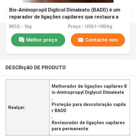
Bis-Aminopropil Diglicol Dimaleato (BADD) é um
reparador de ligações capilares que restaura a
força e integridade das ligações do cabelo e
MOQ：1kg
Preço：USD1-100/kg
protege o cabelo durante processos químicos
como descoloração, coloração, permanente e
Melhor preço
Contacte-nos
alisamento.
DESCRIçãO DE PRODUTO
Melhorador de ligações capilares B
is-Aminopropyl Diglycol Dimaleate
,
Proteção para descoloração capila
Realçar:
r BADD
,
Restaurador de ligações capilares
para permanente