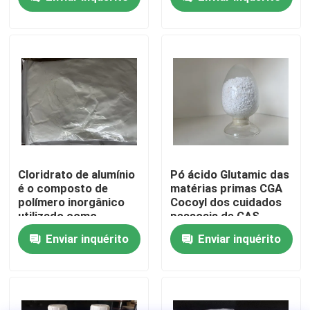
a força e integridade
dentadura
das ligações do
cabelo e protege o
Sobre nós
cabelo durante
processos químicos
como descoloração,
Excursão da fábrica
coloração,
permanente e
alisamento.
Controle da qualidade
Contacte-nos
Cloridrato de alumínio
Pó ácido Glutamic das
é o composto de
matérias primas CGA
polímero inorgânico
Cocoyl dos cuidados
Peça umas citações
utilizado como
pessoais de CAS
ingrediente em
210357-12-3
Enviar inquérito
Enviar inquérito
suplementos para
cosméticos ou
Monômero do Polyimide
antitranspirantes
Indústria
farmacêutica
Material de revestimento de borracha